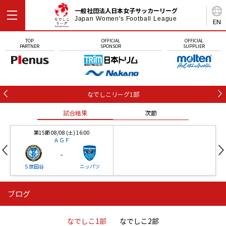
一般社団法人日本女子サッカーリーグ
Japan Women's Football League
EN
TOP
OFFICIAL
OFFICIAL
PARTNER
SPONSOR
SUPPLIER
なでしこリーグ1部
試合結果
次節
第15節 08/08 (土) 16:00
ＡＧＦ
-
Ｓ世田谷
ニッパツ
ブログ
第16節 09/05 (土) 15:00
第16節 09/05 (土) 15:00
試合結果
次節
ニッパツ
石人の星
-
-
なでしこ1部
なでしこ2部