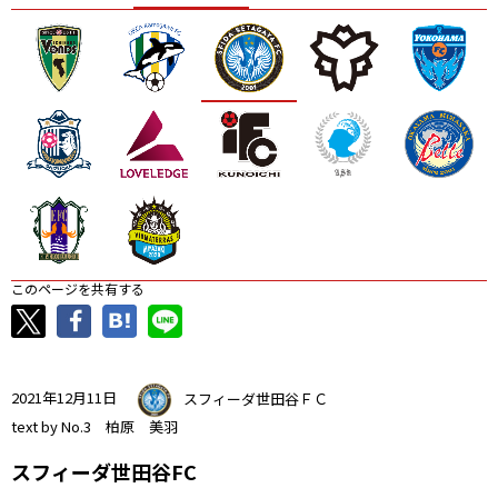
ニッパツ
名古屋
静岡
愛媛Ｌ
このページを共有する
2021年12月11日
スフィーダ世田谷ＦＣ
text by No.3 柏原 美羽
スフィーダ世田谷FC