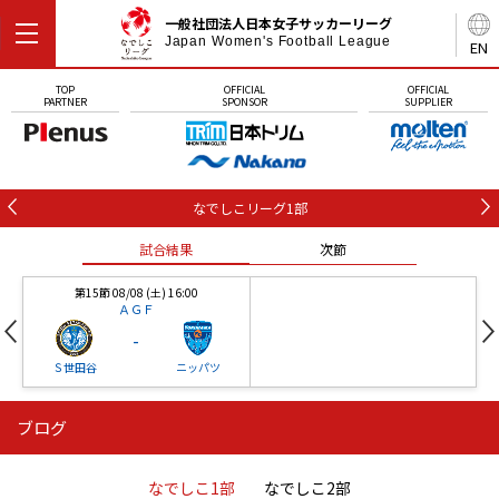
一般社団法人日本女子サッカーリーグ
Japan Women's Football League
EN
TOP
OFFICIAL
OFFICIAL
PARTNER
SPONSOR
SUPPLIER
なでしこリーグ1部
試合結果
次節
第15節 08/08 (土) 16:00
ＡＧＦ
-
Ｓ世田谷
ニッパツ
ブログ
第16節 09/05 (土) 15:00
第16節 09/05 (土) 15:00
試合結果
次節
ニッパツ
石人の星
-
-
なでしこ1部
なでしこ2部