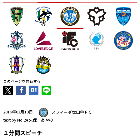
ニッパツ
名古屋
静岡
愛媛Ｌ
このページを共有する
2016年03月18日
スフィーダ世田谷ＦＣ
text by No.24 久保 あやの
１分間スピーチ