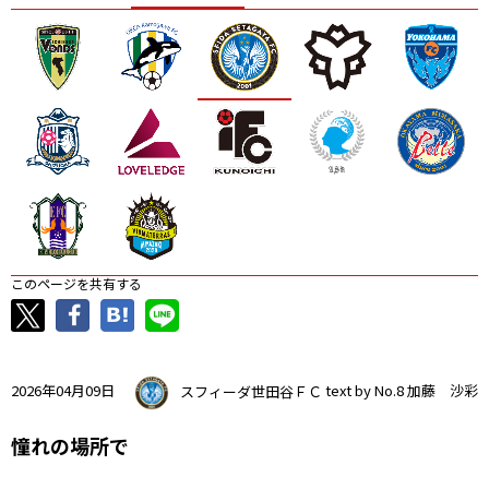
ニッパツ
名古屋
静岡
愛媛Ｌ
このページを共有する
2026年04月09日
スフィーダ世田谷ＦＣ
text by No.8 加藤 沙彩
憧れの場所で