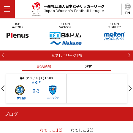
一般社団法人日本女子サッカーリーグ
Japan Women's Football League
EN
TOP
OFFICIAL
OFFICIAL
PARTNER
SPONSOR
SUPPLIER
なでしこリーグ1部
試合結果
次節
第15節 08/08 (土) 16:00
ＡＧＦ
0
-
3
Ｓ世田谷
ニッパツ
ブログ
第16節 09/05 (土) 15:00
第16節 09/05 (土) 15:00
試合結果
次節
ニッパツ
石人の星
-
-
なでしこ1部
なでしこ2部