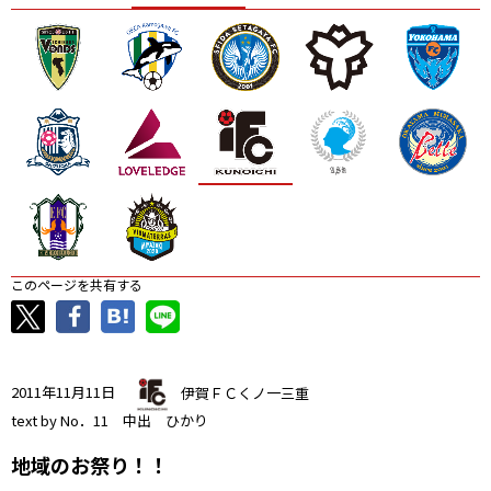
ニッパツ
名古屋
静岡
愛媛Ｌ
このページを共有する
2011年11月11日
伊賀ＦＣくノ一三重
text by No．11 中出 ひかり
地域のお祭り！！