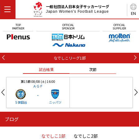
一般社団法人日本女子サッカーリーグ
Japan Women's Football League
EN
TOP
OFFICIAL
OFFICIAL
PARTNER
SPONSOR
SUPPLIER
なでしこリーグ1部
試合結果
次節
第15節 08/08 (土) 16:00
ＡＧＦ
-
Ｓ世田谷
ニッパツ
ブログ
第16節 09/05 (土) 15:00
第16節 09/05 (土) 15:00
試合結果
次節
ニッパツ
石人の星
-
-
なでしこ1部
なでしこ2部