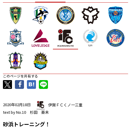
ニッパツ
名古屋
静岡
愛媛Ｌ
このページを共有する
2020年02月18日
伊賀ＦＣくノ一三重
text by No.10 杉田 亜未
砂浜トレーニング！