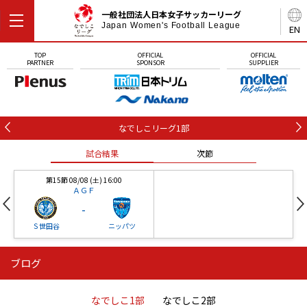
一般社団法人日本女子サッカーリーグ
Japan Women's Football League
EN
TOP
OFFICIAL
OFFICIAL
PARTNER
SPONSOR
SUPPLIER
なでしこリーグ1部
試合結果
次節
第15節 08/08 (土) 16:00
ＡＧＦ
-
Ｓ世田谷
ニッパツ
ブログ
第16節 09/05 (土) 15:00
第16節 09/05 (土) 15:00
試合結果
次節
ニッパツ
石人の星
-
-
なでしこ1部
なでしこ2部