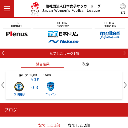
一般社団法人日本女子サッカーリーグ
Japan Women's Football League
EN
TOP
OFFICIAL
OFFICIAL
PARTNER
SPONSOR
SUPPLIER
なでしこリーグ1部
試合結果
次節
第15節 08/08 (土) 16:00
ＡＧＦ
0
-
3
Ｓ世田谷
ニッパツ
ブログ
第16節 09/05 (土) 15:00
第16節 09/05 (土) 15:00
試合結果
次節
ニッパツ
石人の星
-
-
なでしこ1部
なでしこ2部