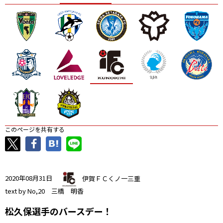
ニッパツ
名古屋
静岡
愛媛Ｌ
このページを共有する
2020年08月31日
伊賀ＦＣくノ一三重
text by No,20 三橋 明香
松久保選手のバースデー！