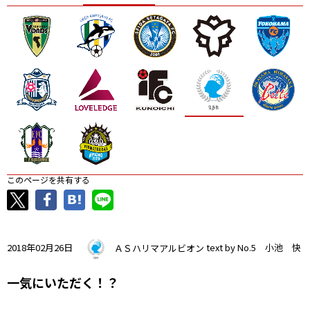
ニッパツ
名古屋
静岡
愛媛Ｌ
このページを共有する
2018年02月26日
ＡＳハリマアルビオン
text by No.5 小池 快
一気にいただく！？