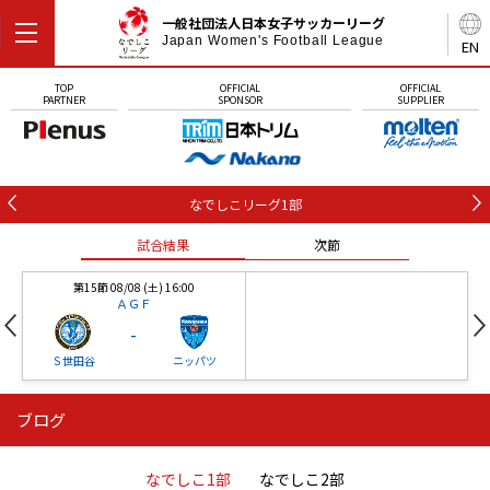
一般社団法人日本女子サッカーリーグ
Japan Women's Football League
EN
TOP
OFFICIAL
OFFICIAL
PARTNER
SPONSOR
SUPPLIER
なでしこリーグ1部
試合結果
次節
第15節 08/08 (土) 16:00
ＡＧＦ
-
Ｓ世田谷
ニッパツ
ブログ
第16節 09/05 (土) 15:00
第16節 09/05 (土) 15:00
試合結果
次節
ニッパツ
石人の星
-
-
なでしこ1部
なでしこ2部