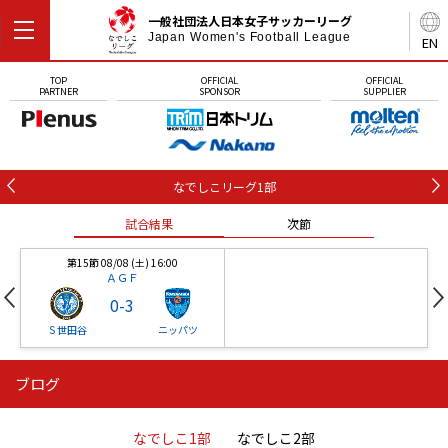
一般社団法人日本女子サッカーリーグ
Japan Women's Football League
EN
TOP
OFFICIAL
OFFICIAL
PARTNER
SPONSOR
SUPPLIER
なでしこリーグ1部
試合結果
次節
第15節 08/08 (土) 16:00
ＡＧＦ
0
-
3
Ｓ世田谷
ニッパツ
ブログ
第16節 09/05 (土) 15:00
第16節 09/05 (土) 15:00
試合結果
次節
ニッパツ
石人の星
-
-
なでしこ1部
なでしこ2部