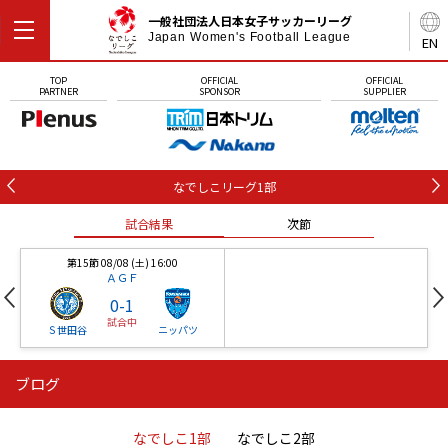
一般社団法人日本女子サッカーリーグ
Japan Women's Football League
EN
TOP
OFFICIAL
OFFICIAL
PARTNER
SPONSOR
SUPPLIER
なでしこリーグ1部
試合結果
次節
第15節 08/08 (土) 16:00
ＡＧＦ
0
-
1
試合中
Ｓ世田谷
ニッパツ
ブログ
第16節 09/05 (土) 15:00
第16節 09/05 (土) 15:00
試合結果
次節
ニッパツ
石人の星
-
-
なでしこ1部
なでしこ2部