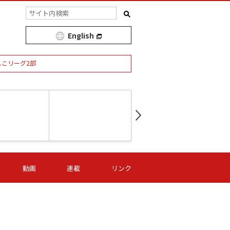
English
しこリーグ2部
第16節 09/05 (土) 15:00
第
ニッパツ
-
ニッパツ
名古屋
/06 (日) 15:00
第16節 09/06 (日) 15:00
第16節 09/05 (土) 15:00
第
動画
連載
リンク
オリプリ
津山
ニッパツ
-
-
-
Ｓ日体大
湯郷ベル
オルカ
ニッパツ
名古屋