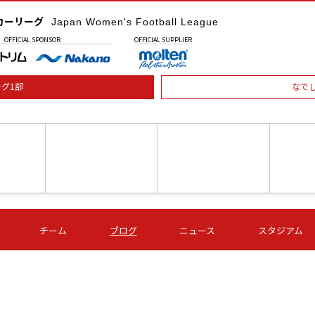
カーリーグ
Japan Women's Football League
OFFICIAL
SPONSOR
OFFICIAL
SUPPLIER
グ1部
なで
土) 15:00
第16節 09/05 (土) 16:00
第16節 09/05 (土) 17:00
第16節 09
チーム
ブログ
ニュース
スタジアム
星
ＡＧＦ
いちご
-
-
愛媛Ｌ
Ｓ世田谷
伊賀ＦＣ
ヴィアマ
Ａハリマ
Ｖ市原Ｌ