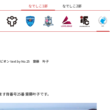
なでしこ1部
なでしこ2部
ビオン
text by No.25 齋藤 叶子
す背番号25番 齋藤叶子です。