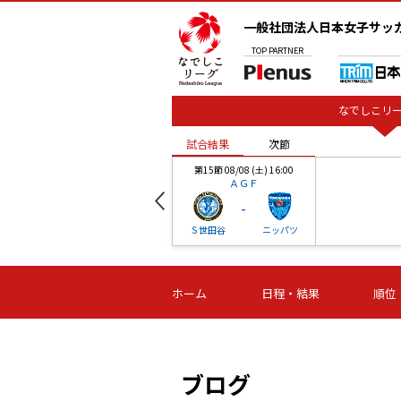
一般社団法人日本女子サッ
TOP
PARTNER
なでしこリー
試合結果
次節
00
第15節 08/08 (土) 16:00
ＡＧＦ
-
ベル
Ｓ世田谷
ニッパツ
試合結果
次節
00
第16節 09/06 (日) 15:00
第16節 09/05 (土) 15:00
第16節 09/05 (
ホーム
日程・結果
順位
津山
ニッパツ
石人の
-
-
-
体大
湯郷ベル
オルカ
ニッパツ
名古屋
静岡
ブログ