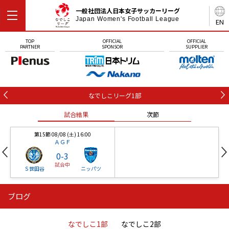
一般社団法人日本女子サッカーリーグ
Japan Women's Football League
EN
TOP
OFFICIAL
OFFICIAL
PARTNER
SPONSOR
SUPPLIER
なでしこリーグ1部
試合結果
次節
第15節 08/08 (土) 16:00
ＡＧＦ
0
-
3
試合中
Ｓ世田谷
ニッパツ
ブログ
第16節 09/05 (土) 15:00
第16節 09/05 (土) 15:00
試合結果
次節
ニッパツ
石人の星
-
-
なでしこ1部
なでしこ2部