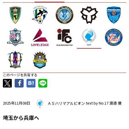
ニッパツ
名古屋
静岡
愛媛Ｌ
このページを共有する
2025年11月08日
ＡＳハリマアルビオン
text by No.17 渡邉 優
埼玉から兵庫へ