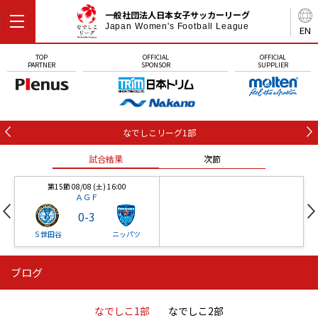
一般社団法人日本女子サッカーリーグ
Japan Women's Football League
EN
TOP
OFFICIAL
OFFICIAL
PARTNER
SPONSOR
SUPPLIER
なでしこリーグ1部
試合結果
次節
第15節 08/08 (土) 16:00
ＡＧＦ
0
-
3
Ｓ世田谷
ニッパツ
ブログ
第16節 09/05 (土) 15:00
第16節 09/05 (土) 15:00
試合結果
次節
ニッパツ
石人の星
-
-
なでしこ1部
なでしこ2部