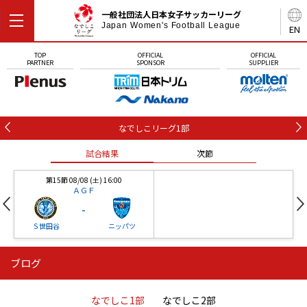
一般社団法人日本女子サッカーリーグ
Japan Women's Football League
EN
TOP
OFFICIAL
OFFICIAL
PARTNER
SPONSOR
SUPPLIER
なでしこリーグ1部
試合結果
次節
第15節 08/08 (土) 16:00
ＡＧＦ
-
Ｓ世田谷
ニッパツ
ブログ
第16節 09/05 (土) 15:00
第16節 09/05 (土) 15:00
試合結果
次節
ニッパツ
石人の星
-
-
なでしこ1部
なでしこ2部