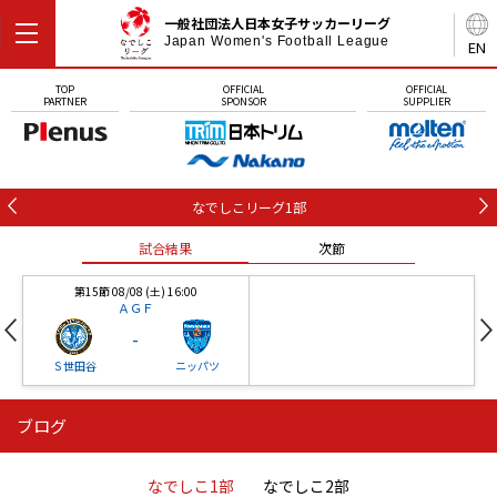
一般社団法人日本女子サッカーリーグ
Japan Women's Football League
EN
TOP
OFFICIAL
OFFICIAL
PARTNER
SPONSOR
SUPPLIER
なでしこリーグ1部
試合結果
次節
第15節 08/08 (土) 16:00
ＡＧＦ
-
Ｓ世田谷
ニッパツ
ブログ
第16節 09/05 (土) 15:00
第16節 09/05 (土) 15:00
試合結果
次節
ニッパツ
石人の星
-
-
なでしこ1部
なでしこ2部