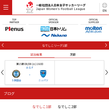
一般社団法人日本女子サッカーリーグ
Japan Women's Football League
EN
TOP
OFFICIAL
OFFICIAL
PARTNER
SPONSOR
SUPPLIER
なでしこリーグ1部
試合結果
次節
第15節 08/08 (土) 16:00
ＡＧＦ
-
Ｓ世田谷
ニッパツ
ブログ
第16節 09/05 (土) 15:00
第16節 09/05 (土) 15:00
試合結果
次節
ニッパツ
石人の星
-
-
なでしこ1部
なでしこ2部