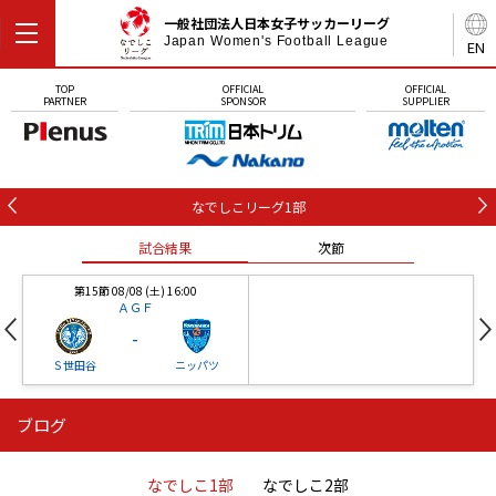
一般社団法人日本女子サッカーリーグ
Japan Women's Football League
EN
TOP
OFFICIAL
OFFICIAL
PARTNER
SPONSOR
SUPPLIER
なでしこリーグ1部
試合結果
次節
第15節 08/08 (土) 16:00
ＡＧＦ
-
Ｓ世田谷
ニッパツ
ブログ
第16節 09/05 (土) 15:00
第16節 09/05 (土) 15:00
試合結果
次節
ニッパツ
石人の星
-
-
なでしこ1部
なでしこ2部