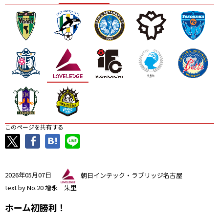
ニッパツ
名古屋
静岡
愛媛Ｌ
このページを共有する
2026年05月07日
朝日インテック・ラブリッジ名古屋
text by No.20 増永 朱里
ホーム初勝利！