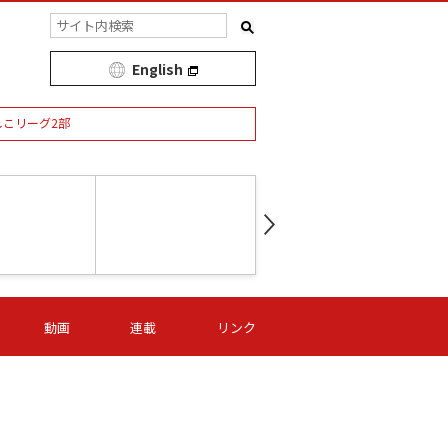
English
しこリーグ2部
第16節 09/05 (土) 15:00
第
ニッパツ
-
ニッパツ
名古屋
/06 (日) 15:00
第16節 09/06 (日) 15:00
第16節 09/05 (土) 15:00
第
動画
連載
リンク
オリプリ
津山
ニッパツ
-
-
-
Ｓ日体大
湯郷ベル
オルカ
ニッパツ
名古屋