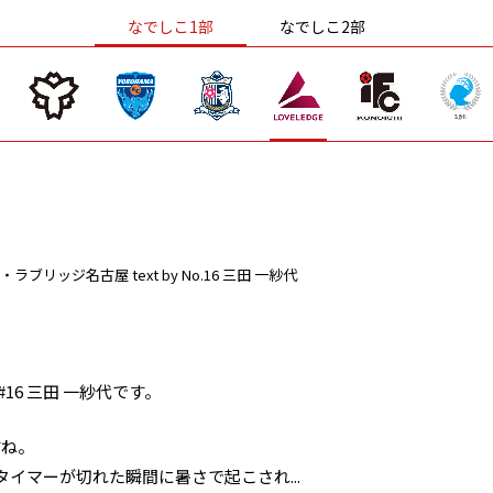
なでしこ1部
なでしこ2部
・ラブリッジ名古屋
text by No.16 三田 一紗代
16 三田 一紗代です。
すね。
イマーが切れた瞬間に暑さで起こされ...