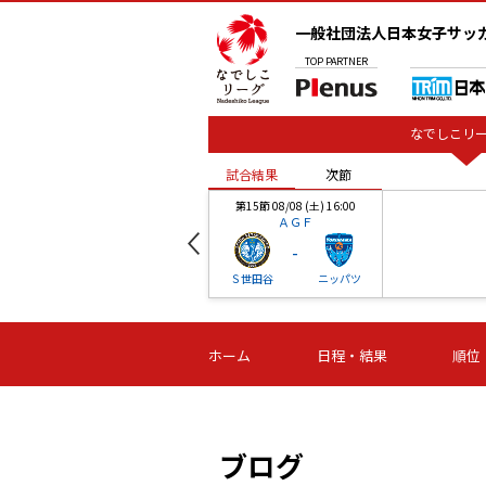
一般社団法人日本女子サッ
TOP
PARTNER
なでしこリー
試合結果
次節
00
第15節 08/08 (土) 16:00
ＡＧＦ
-
ベル
Ｓ世田谷
ニッパツ
試合結果
次節
00
第16節 09/06 (日) 15:00
第16節 09/05 (土) 15:00
第16節 09/05 (
ホーム
日程・結果
順位
津山
ニッパツ
石人の
-
-
-
体大
湯郷ベル
オルカ
ニッパツ
名古屋
静岡
ブログ