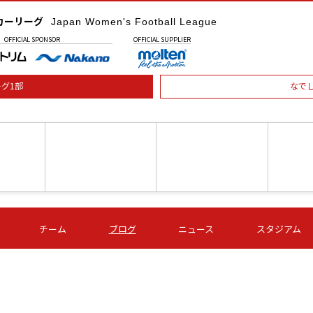
カーリーグ
Japan Women's Football League
OFFICIAL
SPONSOR
OFFICIAL
SUPPLIER
グ1部
なで
土) 15:00
第16節 09/05 (土) 16:00
第16節 09/05 (土) 17:00
第16節 09
チーム
ブログ
ニュース
スタジアム
星
ＡＧＦ
いちご
-
-
愛媛Ｌ
Ｓ世田谷
伊賀ＦＣ
ヴィアマ
Ａハリマ
Ｖ市原Ｌ