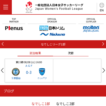
一般社団法人日本女子サッカーリーグ
Japan Women's Football League
EN
TOP
OFFICIAL
OFFICIAL
PARTNER
SPONSOR
SUPPLIER
なでしこリーグ1部
試合結果
次節
第15節 08/08 (土) 16:00
ＡＧＦ
0
-
3
Ｓ世田谷
ニッパツ
ブログ
第16節 09/05 (土) 15:00
第16節 09/05 (土) 15:00
試合結果
次節
ニッパツ
石人の星
-
-
なでしこ1部
なでしこ2部