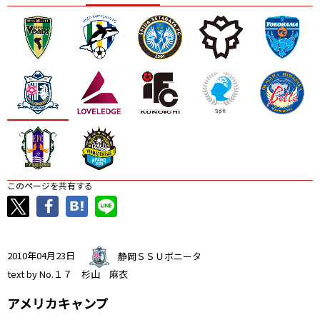
ニッパツ
名古屋
静岡
愛媛Ｌ
このページを共有する
2010年04月23日
静岡ＳＳＵボニータ
text by No.１７ 杉山 麻衣
アメリカキャンプ