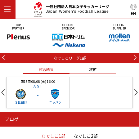
一般社団法人日本女子サッカーリーグ
Japan Women's Football League
EN
TOP
OFFICIAL
OFFICIAL
PARTNER
SPONSOR
SUPPLIER
なでしこリーグ1部
試合結果
次節
第15節 08/08 (土) 16:00
ＡＧＦ
-
Ｓ世田谷
ニッパツ
ブログ
第16節 09/05 (土) 15:00
第16節 09/05 (土) 15:00
試合結果
次節
ニッパツ
石人の星
-
-
なでしこ1部
なでしこ2部