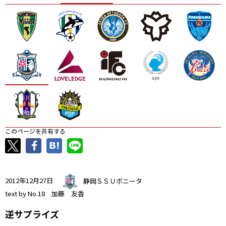
ニッパツ
名古屋
静岡
愛媛Ｌ
このページを共有する
2012年12月27日
静岡ＳＳＵボニータ
text by No.18 加藤 友香
逆サプライズ