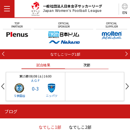
一般社団法人日本女子サッカーリーグ
Japan Women's Football League
EN
TOP
OFFICIAL
OFFICIAL
PARTNER
SPONSOR
SUPPLIER
なでしこリーグ1部
試合結果
次節
第15節 08/08 (土) 16:00
ＡＧＦ
0
-
3
Ｓ世田谷
ニッパツ
ブログ
第16節 09/05 (土) 15:00
第16節 09/05 (土) 15:00
試合結果
次節
ニッパツ
石人の星
-
-
なでしこ1部
なでしこ2部