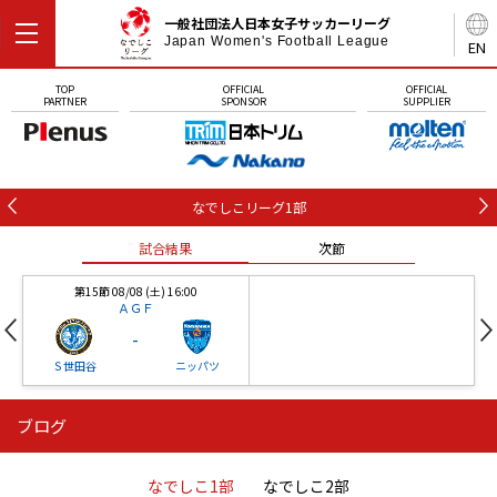
一般社団法人日本女子サッカーリーグ
Japan Women's Football League
EN
TOP
OFFICIAL
OFFICIAL
PARTNER
SPONSOR
SUPPLIER
なでしこリーグ1部
試合結果
次節
第15節 08/08 (土) 16:00
ＡＧＦ
-
Ｓ世田谷
ニッパツ
ブログ
第16節 09/05 (土) 15:00
第16節 09/05 (土) 15:00
試合結果
次節
ニッパツ
石人の星
-
-
なでしこ1部
なでしこ2部