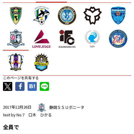
ニッパツ
名古屋
静岡
愛媛Ｌ
このページを共有する
2017年12月26日
静岡ＳＳＵボニータ
text by No.7 口木 ひかる
全員で