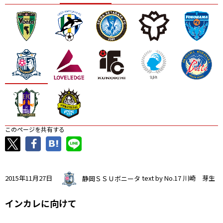
ニッパツ
名古屋
静岡
愛媛Ｌ
このページを共有する
2015年11月27日
静岡ＳＳＵボニータ
text by No.17 川崎 芽生
インカレに向けて