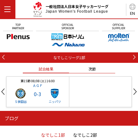
一般社団法人日本女子サッカーリーグ
Japan Women's Football League
EN
TOP
OFFICIAL
OFFICIAL
PARTNER
SPONSOR
SUPPLIER
なでしこリーグ1部
試合結果
次節
第15節 08/08 (土) 16:00
ＡＧＦ
0
-
3
Ｓ世田谷
ニッパツ
ブログ
第16節 09/05 (土) 15:00
第16節 09/05 (土) 15:00
試合結果
次節
ニッパツ
石人の星
-
-
なでしこ1部
なでしこ2部