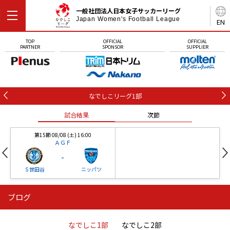
一般社団法人日本女子サッカーリーグ
Japan Women's Football League
EN
TOP
OFFICIAL
OFFICIAL
PARTNER
SPONSOR
SUPPLIER
なでしこリーグ1部
試合結果
次節
第15節 08/08 (土) 16:00
ＡＧＦ
-
Ｓ世田谷
ニッパツ
ブログ
第16節 09/05 (土) 15:00
第16節 09/05 (土) 15:00
試合結果
次節
ニッパツ
石人の星
-
-
なでしこ1部
なでしこ2部