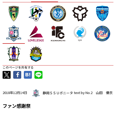
ニッパツ
名古屋
静岡
愛媛Ｌ
このページを共有する
2018年12月14日
静岡ＳＳＵボニータ
text by No.2 山田 優衣
ファン感謝祭