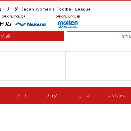
カーリーグ
Japan Women's Football League
OFFICIAL
SPONSOR
OFFICIAL
SUPPLIER
グ1部
なで
土) 15:00
第16節 09/05 (土) 16:00
第16節 09/05 (土) 17:00
第16節 09
チーム
ブログ
ニュース
スタジアム
星
ＡＧＦ
いちご
-
-
愛媛Ｌ
Ｓ世田谷
伊賀ＦＣ
ヴィアマ
Ａハリマ
Ｖ市原Ｌ