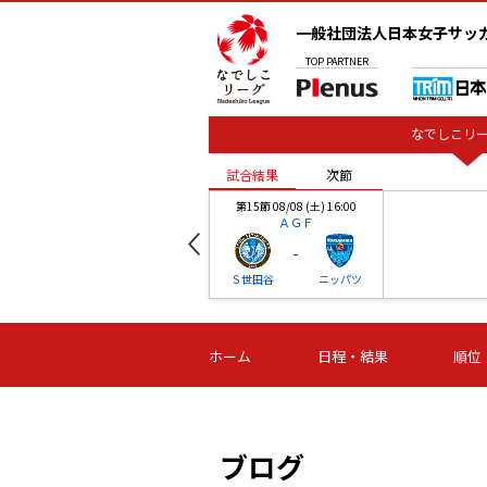
一般社団法人日本女子サッ
TOP
PARTNER
なでしこリー
試合結果
次節
00
第15節 08/08 (土) 16:00
ＡＧＦ
-
ベル
Ｓ世田谷
ニッパツ
試合結果
次節
00
第16節 09/06 (日) 15:00
第16節 09/05 (土) 15:00
第16節 09/05 (
ホーム
日程・結果
順位
津山
ニッパツ
石人の
-
-
-
体大
湯郷ベル
オルカ
ニッパツ
名古屋
静岡
ブログ