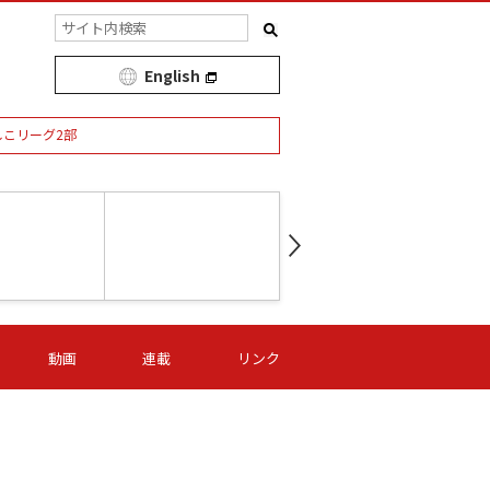
English
しこリーグ2部
第16節 09/05 (土) 15:00
第
ニッパツ
-
ニッパツ
名古屋
/06 (日) 15:00
第16節 09/06 (日) 15:00
第16節 09/05 (土) 15:00
第
動画
連載
リンク
オリプリ
津山
ニッパツ
-
-
-
Ｓ日体大
湯郷ベル
オルカ
ニッパツ
名古屋