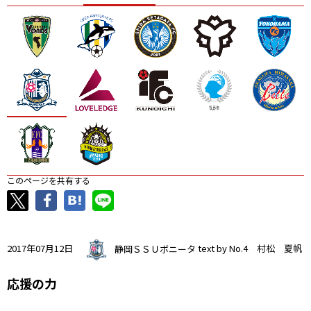
ニッパツ
名古屋
静岡
愛媛Ｌ
このページを共有する
2017年07月12日
静岡ＳＳＵボニータ
text by No.4 村松 夏帆
応援の力