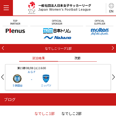
一般社団法人日本女子サッカーリーグ
Japan Women's Football League
EN
TOP
OFFICIAL
OFFICIAL
PARTNER
SPONSOR
SUPPLIER
なでしこリーグ1部
試合結果
次節
第15節 08/08 (土) 16:00
ＡＧＦ
-
Ｓ世田谷
ニッパツ
ブログ
第16節 09/05 (土) 15:00
第16節 09/05 (土) 15:00
試合結果
次節
ニッパツ
石人の星
-
-
なでしこ1部
なでしこ2部