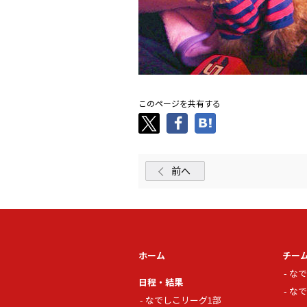
このページを共有する
前へ
ホーム
チー
なで
日程・結果
なで
なでしこリーグ1部