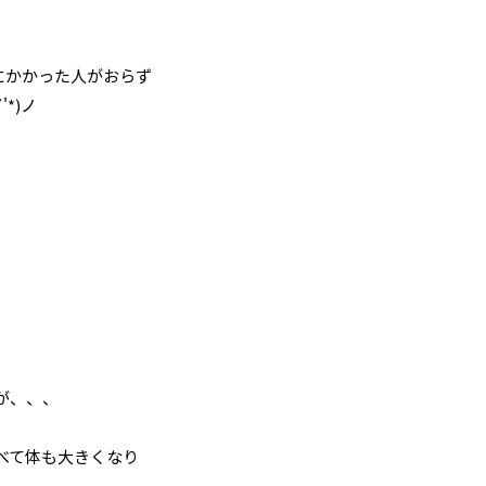
ザにかかった人がおらず
*)ノ
が、、、
べて体も大きくなり