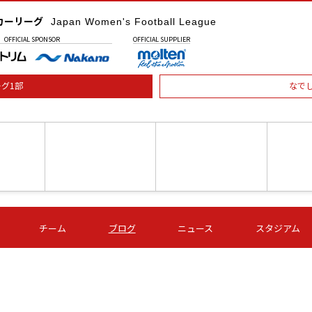
カーリーグ
Japan Women's Football League
OFFICIAL
SPONSOR
OFFICIAL
SUPPLIER
グ1部
なで
土) 15:00
第16節 09/05 (土) 16:00
第16節 09/05 (土) 17:00
第16節 09
チーム
ブログ
ニュース
スタジアム
星
ＡＧＦ
いちご
-
-
愛媛Ｌ
Ｓ世田谷
伊賀ＦＣ
ヴィアマ
Ａハリマ
Ｖ市原Ｌ