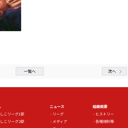
一覧へ
次へ
ム
ニュース
組織概要
しこリーグ1部
リーグ
ヒストリー
しこリーグ2部
メディア
各種規則等