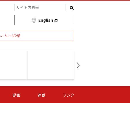
English
しこリーグ2部
第16節 09/05 (土) 15:00
第
ニッパツ
-
ニッパツ
名古屋
/06 (日) 15:00
第16節 09/06 (日) 15:00
第16節 09/05 (土) 15:00
第
動画
連載
リンク
オリプリ
津山
ニッパツ
-
-
-
Ｓ日体大
湯郷ベル
オルカ
ニッパツ
名古屋