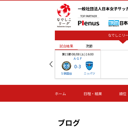
一般社団法人日本女子サッ
TOP
PARTNER
なでしこリー
試合結果
次節
00
第15節 08/08 (土) 16:00
ＡＧＦ
0
-
3
ベル
Ｓ世田谷
ニッパツ
試合結果
次節
00
第16節 09/06 (日) 15:00
第16節 09/05 (土) 15:00
第16節 09/05 (
ホーム
日程・結果
順位
津山
ニッパツ
石人の
-
-
-
体大
湯郷ベル
オルカ
ニッパツ
名古屋
静岡
ブログ