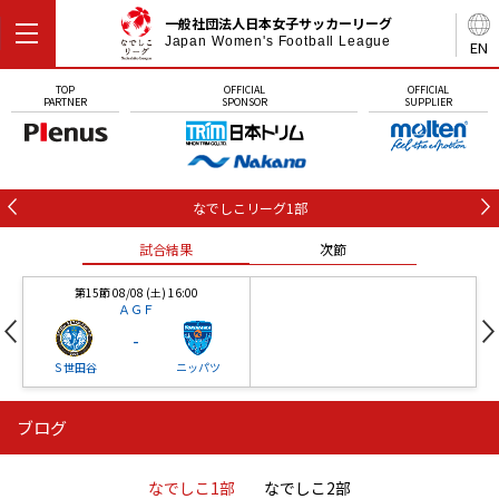
一般社団法人日本女子サッカーリーグ
Japan Women's Football League
EN
TOP
OFFICIAL
OFFICIAL
PARTNER
SPONSOR
SUPPLIER
なでしこリーグ1部
試合結果
次節
第15節 08/08 (土) 16:00
ＡＧＦ
-
Ｓ世田谷
ニッパツ
ブログ
第16節 09/05 (土) 15:00
第16節 09/05 (土) 15:00
試合結果
次節
ニッパツ
石人の星
-
-
なでしこ1部
なでしこ2部