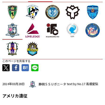
ニッパツ
名古屋
静岡
愛媛Ｌ
このページを共有する
2014年03月28日
静岡ＳＳＵボニータ
text by No.17 高畑愛梨
アメリカ遠征