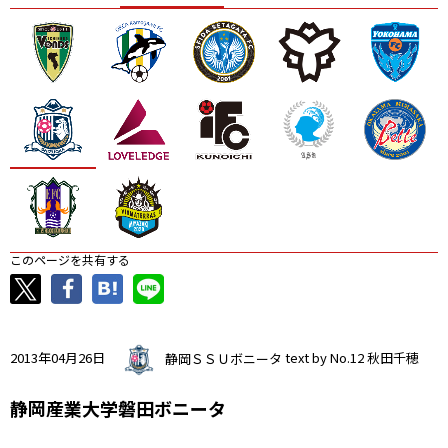
ニッパツ
名古屋
静岡
愛媛Ｌ
このページを共有する
2013年04月26日
静岡ＳＳＵボニータ
text by No.12 秋田千穂
静岡産業大学磐田ボニータ