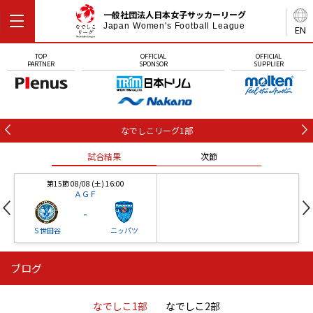
一般社団法人日本女子サッカーリーグ
Japan Women's Football League
EN
TOP
OFFICIAL
OFFICIAL
PARTNER
SPONSOR
SUPPLIER
なでしこリーグ1部
試合結果
次節
第15節 08/08 (土) 16:00
ＡＧＦ
-
Ｓ世田谷
ニッパツ
ブログ
第16節 09/05 (土) 15:00
第16節 09/05 (土) 15:00
試合結果
次節
ニッパツ
石人の星
-
-
なでしこ1部
なでしこ2部