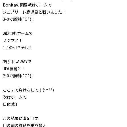
Bonitaの開幕戦はホームで
ジュブリーレ鹿児島と戦いました！
3-0で勝利(^O^)！
2戦目もホームで
ノジマと！
1-1の引き分け！
3戦目はAWAYで
JFA福島と！
2-0で勝利(^O^)！
ここまで負けなしです(*^^*)
次はホームで
日体戦！
この結果に満足せず
目の前の課題を乗り越え