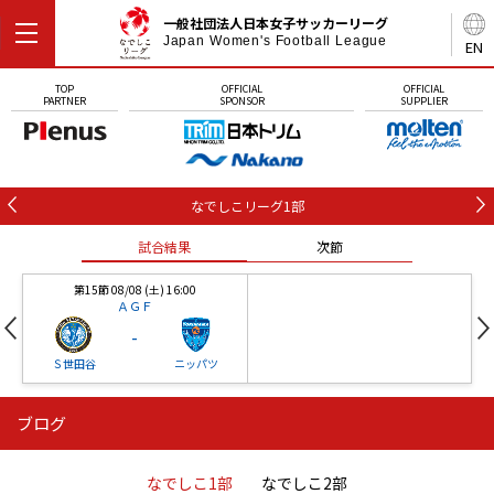
一般社団法人日本女子サッカーリーグ
Japan Women's Football League
EN
TOP
OFFICIAL
OFFICIAL
PARTNER
SPONSOR
SUPPLIER
なでしこリーグ1部
試合結果
次節
第15節 08/08 (土) 16:00
ＡＧＦ
-
Ｓ世田谷
ニッパツ
ブログ
第16節 09/05 (土) 15:00
第16節 09/05 (土) 15:00
試合結果
次節
ニッパツ
石人の星
-
-
なでしこ1部
なでしこ2部