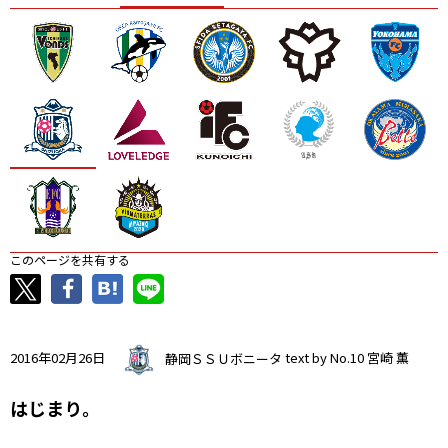
ニッパツ
名古屋
静岡
愛媛Ｌ
このページを共有する
2016年02月26日
静岡ＳＳＵボニータ
text by No.10 宮崎 薫
はじまり。